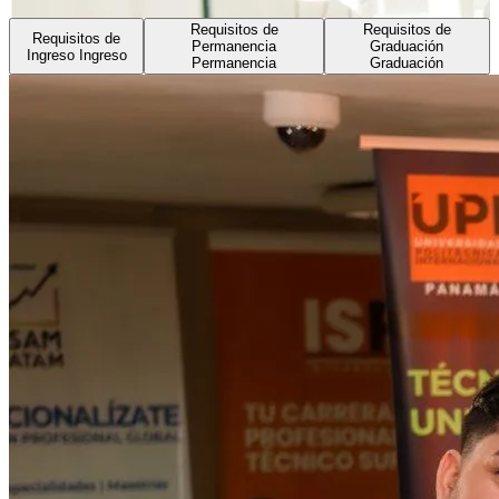
Requisitos de
Requisitos de
Requisitos de
Permanencia
Graduación
Ingreso
Ingreso
Permanencia
Graduación