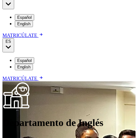
Español
English
MATRICÚLATE
ES
Español
English
MATRICÚLATE
Departamento de Inglés